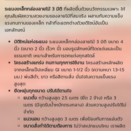
ระแนงเหล็กกล่องลายไม้ 3 มิติ
ที่ผลิตขึ้นด้วยนวัตกรรมเฉพาะ ให้
คุณสัมผัสความสวยงามของลายไม้ที่สมจริง ผสานกับความแข็ง
แรงทนทานของเหล็ก กล้าที่จะแตกต่างด้วยดีไซน์อันเป็น
เอกลักษณ์
มิติใหม่แห่งระแนง
ระแนงเหล็กกล่องลายไม้ 3 มิติ ขนาด 4
นิ้ว (ขนาด 2 นิ้ว เร็วๆ นี้) มอบรูปลักษณ์ที่โดดเด่นและเป็น
ธรรมชาติ เหมาะสำหรับการตกแต่งทุกสไตล์
โครงสร้างแกร่ง ทนทานทุกการใช้งาน
โครงสร้างหลักผลิต
จากเหล็กแป๊ปเหลี่ยม GI ขนาด 1-1/2 นิ้ว (ความหนา 1.3-1.5
มม.) พ่นสีดำ, ขาว หรือสีตามสั่ง มั่นใจในความแข็งแรง
สูงสุด
ยืดหยุ่นทุกขนาด ปรับได้ตามใจ
แนวตั้ง
กว้างสูงสุด 2.5 เมตร (ยึด 2 ข้าง) หรือ 3
เมตร (มีจุดรับน้ำหนักตรงกลาง) ส่วนความสูงปรับได้ไม่
จำกัด
แนวนอน
กว้างสูงสุด 3 เมตร เพื่อป้องกันการแอ่นตัว
ขนาดสั่งทำได้ตามต้องการ
ไม่ว่าสเปกแบบไหน เราผลิต