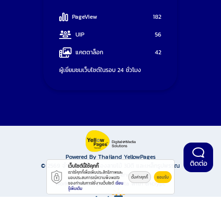
PageView
182
UIP
56
แคตตาล็อก
42
ผู้เยี่ยมชมเว็บไซต์ในรอบ 24 ชั่วโมง
Powered By Thailand YellowPages
ติดต่อ
© 2569
จำหน่ายเหล็กกล่องลายไม้ 3มิติ และเหล็กรูปพรรณ
เว็บไซต์นี้ใช้คุกกี้
เราใช้คุกกี้เพื่อเพิ่มประสิทธิภาพและ
All rights reserved.
ตั้งค่าคุกกี้
ยอมรับ
มอบประสบการณ์ความพึงพอใจ
Work is secure protect data with encrypt.
ของท่านในการใช้งานเว็บไซต์
เรียน
รู้เพิ่มเติม