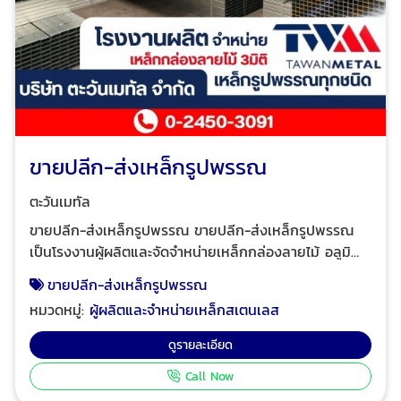
ขายปลีก-ส่งเหล็กรูปพรรณ
ตะวันเมทัล
ขายปลีก-ส่งเหล็กรูปพรรณ ขายปลีก-ส่งเหล็กรูปพรรณ
เป็นโรงงานผู้ผลิตและจัดจำหน่ายเหล็กกล่องลายไม้ อลูมิ
เนียมลายไม้ 3มิติ เจ้าแรกในประเทศไทย ประสบการณ์
ขายปลีก-ส่งเหล็กรูปพรรณ
กว่า30ปี บริการขนส่งสินค้าให้ถึงที่ทั่วประเทศ ขึ้นสินค้าไว
หมวดหมู่:
ผู้ผลิตและจำหน่ายเหล็กสเตนเลส
ทำเวลาดีด้วยทีมขนส่งรถบรรทุกพ่วงเทรลเลอร์ โรงงานผู้
ผลิต เหล็กแป๊ปแบน เหล็กแป๊ปเหลี่ยม ผิวดำ/จีไอ เหล็กรูป
ดูรายละเอียด
พรรณทุกชนิด เหล็กรูปพรรณคือเหล็กที่ผ่านการขึ้นรูปหรือ
Call Now
รีดร้อนเพื่อให้ได้รูปทรงต่าง ๆ ซึ่งใช้ในงานก่อสร้างและ