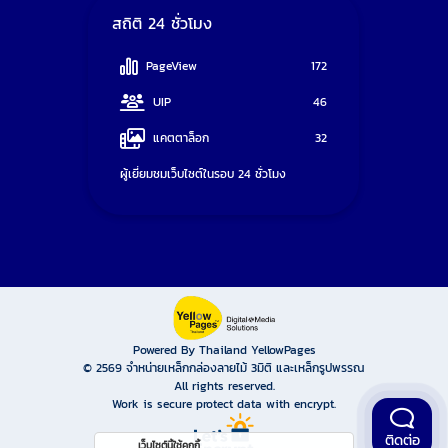
สถิติ 24 ชั่วโมง
PageView
172
UIP
46
แคตตาล็อก
32
ผู้เยี่ยมชมเว็บไซต์ในรอบ 24 ชั่วโมง
Powered By Thailand YellowPages
© 2569
จำหน่ายเหล็กกล่องลายไม้ 3มิติ และเหล็กรูปพรรณ
All rights reserved.
Work is secure protect data with encrypt.
ติดต่อ
เว็บไซต์นี้ใช้คุกกี้