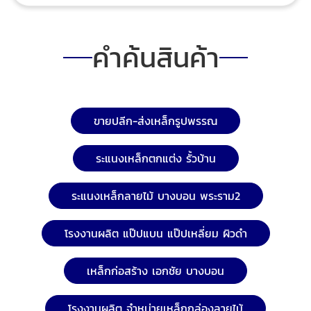
ยาวนาน ไม่เหมือนไม้ธรรมชาติที่ต้องมีการดูแลรักษาอย่าง
สม่ำเสมอ เหล็กกล่องลายไม้ไม่ต้องการการทาสีหรือการ
ป้องกันปลวก ทำให้คุณประหยัดเวลาและค่าใช้จ่ายในการ
คำค้นสินค้า
ดูแลรักษา เหล็กกล่องลายไม้สามารถติดตั้งได้ง่ายและ
รวดเร็ว ไม่ว่าจะเป็นรั้วบ้าน รั้วสวน หรือพื้นที่อื่นๆ เหล็ก
กล่องลายไม้สามารถนำมาประยุกต์ใช้ในงานออกแบบรั้วได้
หลากหลายแบบ รั้วโมเดิร์น ใช้เหล็กกล่องลายไม้ในรูปแบบ
เส้นตรงเพื่อสร้างรั้วสไตล์โมเดิร์นที่ดูสะอาดตาและทันสมัย
ขายปลีก-ส่งเหล็กรูปพรรณ
รั้วคลาสสิค ผสมผสานเหล็กกล่องลายไม้กับวัสดุอื่นๆ เช่น
อิฐหรือหิน เพื่อสร้างรั้วสไตล์คลาสสิคที่มีความงามเหนือ
ระแนงเหล็กตกแต่ง รั้วบ้าน
กาลเวลา รั้วสวน ใช้เหล็กกล่องลายไม้ในการออกแบบรั้ว
สวน เพื่อเพิ่มความอบอุ่นและความเป็นธรรมชาติให้กับพื้นที่สี
ระแนงเหล็กลายไม้ บางบอน พระราม2
เขียวของคุณ ช่องทางการติดต่อ บริษัท ตะวันเมทัล จำกัด
โทร.0-2450-3091 LINEID: @tawanmetal Facebook:
โรงงานผลิต แป๊ปแบน แป๊ปเหลี่ยม ผิวดำ
Tawanmetal เว็บไซต์: https://www.tawanmetal.co.th/
อีเมล: sales5-tawan@hotmail.com, sales3-
tawan@hotmail.com
เหล็กก่อสร้าง เอกชัย บางบอน
โรงงานผลิต จำหน่ายเหล็กกล่องลายไม้