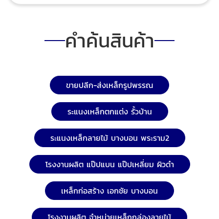
ผลิตภัณฑ์ของเรามีความแข็งแรงและทนทาน บริการที่ครบ
วงจรครอบคลุม นอกจากการผลิตแล้ว เรายังมีบริการอื่นๆ
เช่น การตัด การดัด และการเชื่อมโลหะตามความต้องการ
คำค้นสินค้า
ของลูกค้า ราคาที่ไม่แพง เรามุ่งมั่นที่จะนำเสนอราคาที่ไม่
แพง พร้อมบริการกับลูกค้าทุกท่าน แป๊ปแบนและแป๊ป
เหลี่ยมที่เราผลิตสามารถนำไปใช้ในงานก่อสร้าง งาน
โครงสร้างเหล็ก งานตกแต่งภายใน รวมถึงงานผลิตชิ้นส่วน
ยานยนต์ และงานอุตสาหกรรมอื่นๆ อีกมากมาย ตามที่
ขายปลีก-ส่งเหล็กรูปพรรณ
ลูกค้าต้องการ ช่องทางการติดต่อ บริษัท ตะวันเมทัล จำกัด
โทร.0-2450-3091 LINEID: @tawanmetal Facebook:
ระแนงเหล็กตกแต่ง รั้วบ้าน
Tawanmetal เว็บไซต์: https://www.tawanmetal.co.th/
อีเมล: sales5-tawan@hotmail.com, sales3-
ระแนงเหล็กลายไม้ บางบอน พระราม2
tawan@hotmail.com
โรงงานผลิต แป๊ปแบน แป๊ปเหลี่ยม ผิวดำ
เหล็กก่อสร้าง เอกชัย บางบอน
โรงงานผลิต จำหน่ายเหล็กกล่องลายไม้